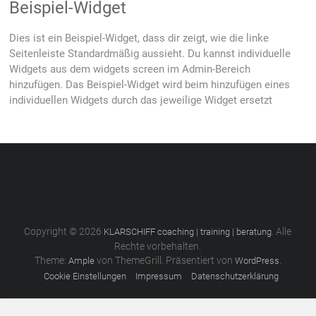
Beispiel-Widget
Dies ist ein Beispiel-Widget, dass dir zeigt, wie die linke
Seitenleiste Standardmäßig aussieht. Du kannst individuelle
Widgets aus dem widgets screen im Admin-Bereich
hinzufügen. Das Beispiel-Widget wird beim hinzufügen eines
individuellen Widgets durch das jeweilige Widget ersetzt
Copyright © 2026
. Alle
KLARSCHIFF coaching | training | beratung
Rechte vorbehalten.
Theme:
von ThemeGrill. Präsentiert von
.
Ample
WordPress
Cookie Einstellungen
Impressum
Datenschutzerklärung