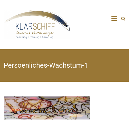
Zum
Inhalt
KLARSCHIFF
springen
coaching
|
training
Persoenliches-Wachstum-1
|
beratung
Coaching.
Training.
Beratung.