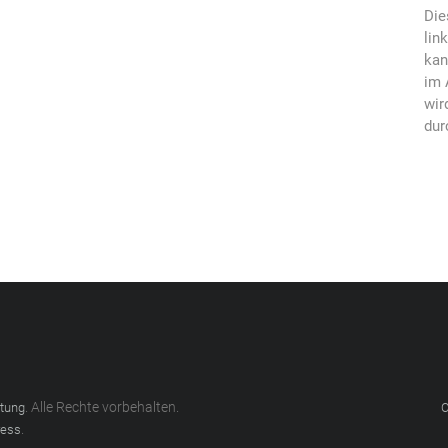
Die
lin
kan
im 
wir
dur
. Alle Rechte vorbehalten.
atung
C
.
ess