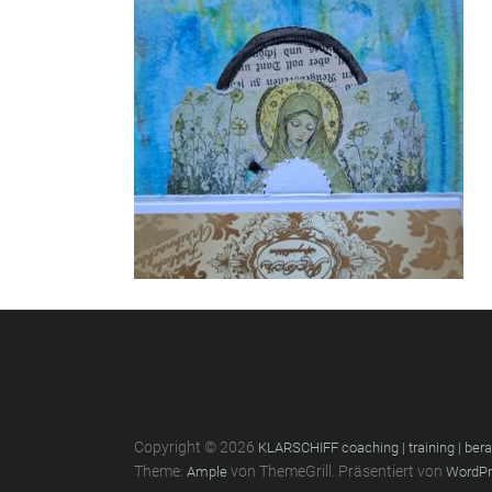
Copyright © 2026
KLARSCHIFF coaching | training | ber
Theme:
von ThemeGrill. Präsentiert von
Ample
WordPr