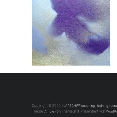
Copyright © 2026
KLARSCHIFF coaching | training | ber
Theme:
von ThemeGrill. Präsentiert von
Ample
WordPr