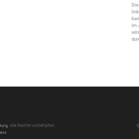
Die
lin
kan
im 
wir
dur
. Alle Rechte vorbehalten.
atung
C
.
ess