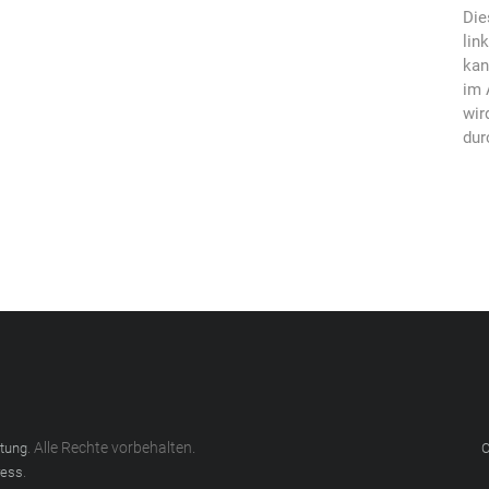
Die
lin
kan
im 
wir
dur
. Alle Rechte vorbehalten.
atung
C
.
ess