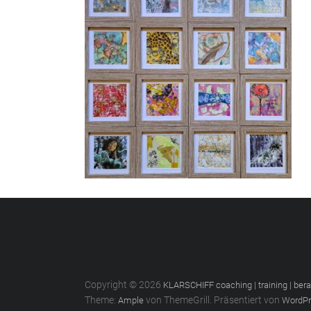
Copyright © 2026
KLARSCHIFF coaching | training | ber
Theme:
von ThemeGrill. Präsentiert von
Ample
WordPr