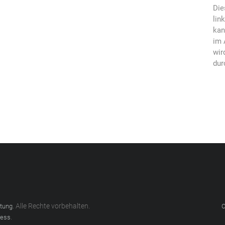
Die
lin
kan
im 
wir
dur
. Alle Rechte vorbehalten.
atung
C
.
ess