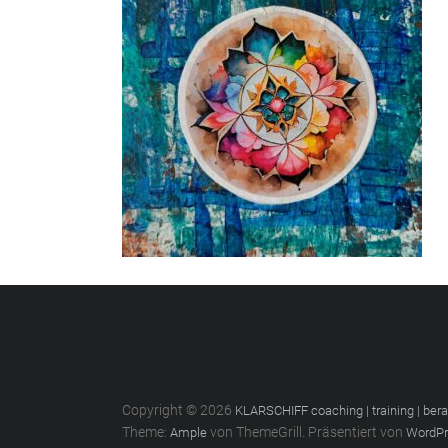
Copyright © 2026
KLARSCHIFF coaching | training | ber
Theme:
von ThemeGrill. Präsentiert von
Ample
WordPr