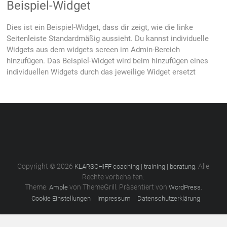
Beispiel-Widget
Dies ist ein Beispiel-Widget, dass dir zeigt, wie die linke
Seitenleiste Standardmäßig aussieht. Du kannst individuelle
Widgets aus dem widgets screen im Admin-Bereich
hinzufügen. Das Beispiel-Widget wird beim hinzufügen eines
individuellen Widgets durch das jeweilige Widget ersetzt
Copyright © 2026
. Alle
KLARSCHIFF coaching | training | beratung
Rechte vorbehalten.
Theme:
von ThemeGrill. Präsentiert von
.
Ample
WordPress
Cookie Einstellungen
Impressum
Datenschutzerklärung