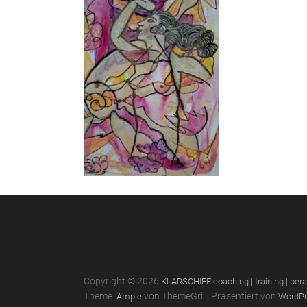
Copyright © 2026
KLARSCHIFF coaching | training | ber
Theme:
von ThemeGrill. Präsentiert von
Ample
WordPr