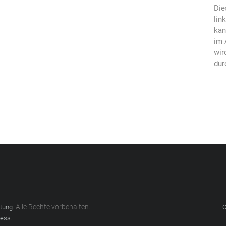
Die
lin
kan
im 
wir
dur
. Alle Rechte vorbehalten.
atung
C
.
ess