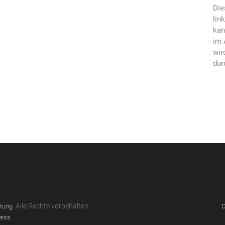
Die
lin
kan
im 
wir
dur
. Alle Rechte vorbehalten.
atung
C
.
ess