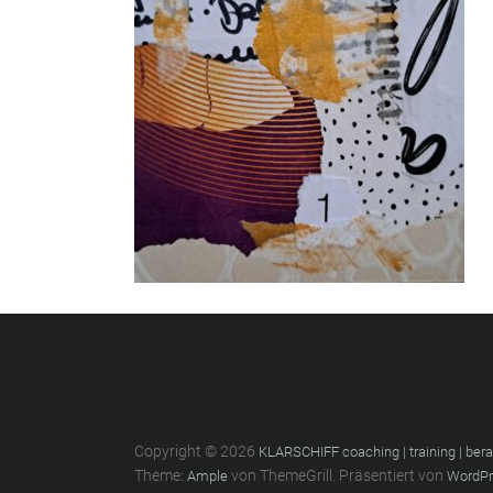
Copyright © 2026
KLARSCHIFF coaching | training | ber
Theme:
von ThemeGrill. Präsentiert von
Ample
WordPr